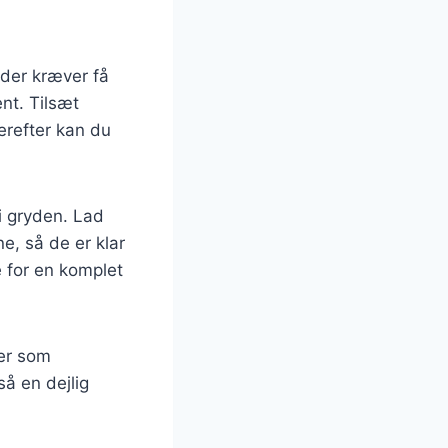
 der kræver få
ent. Tilsæt
Herefter kan du
 i gryden. Lad
e, så de er klar
e for en komplet
ger som
så en dejlig