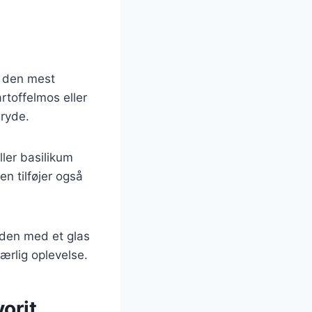
r den mest
rtoffelmos eller
gryde.
ller basilikum
en tilføjer også
yden med et glas
ærlig oplevelse.
orit