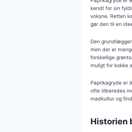
Paprikagryde er e
kendt for sin fyl
voksne. Retten ka
gør den til en id
Den grundlæggende
men der er mange 
forskellige grønt
muligt for kokke 
Paprikagryde er 
ofte tilberedes m
madkultur og fin
Historien