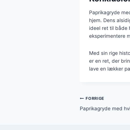
Paprikagryde med 
hjem. Dens alsidi
ideel ret til båd
eksperimentere me
Med sin rige hist
er en ret, der b
lave en lækker pa
Indlægsnavi
FORRIGE
Paprikagryde med hv