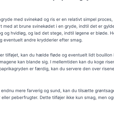
agryde med svinekød og ris er en relativt simpel proces,
rt med at brune svinekødet i en gryde, indtil det er gyld
øg og hvidløg, og lad det stege, indtil løgene er bløde. 
og eventuelt andre krydderier efter smag.
r tilføjet, kan du hælde fløde og eventuelt lidt bouillon
smagene kan blande sig. I mellemtiden kan du koge risen
r paprikagryden er færdig, kan du servere den over risen
n endnu mere farverig og sund, kan du tilsætte grøntsa
 eller peberfrugter. Dette tilføjer ikke kun smag, men og