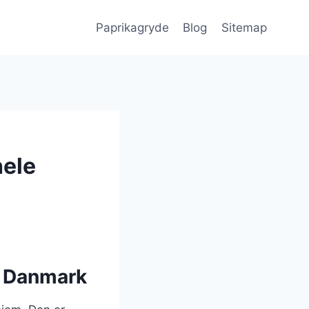
Paprikagryde
Blog
Sitemap
hele
i Danmark