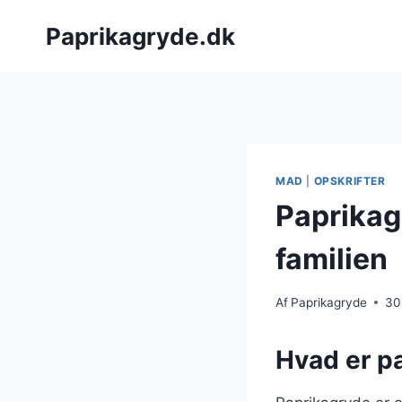
Fortsæt
Paprikagryde.dk
til
indhold
MAD
|
OPSKRIFTER
Paprikagr
familien
Af
Paprikagryde
30
Hvad er p