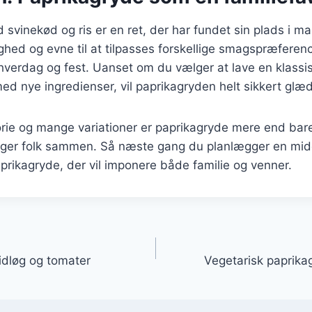
svinekød og ris er en ret, der har fundet sin plads i 
ghed og evne til at tilpasses forskellige smagspræferenc
e hverdag og fest. Uanset om du vælger at lave en klassis
d nye ingredienser, vil paprikagryden helt sikkert glæd
orie og mange variationer er paprikagryde mere end bar
ringer folk sammen. Så næste gang du planlægger en mid
prikagryde, der vil imponere både familie og venner.
gation
idløg og tomater
Vegetarisk paprik