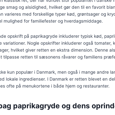
n klassisk ret, der har vundet stor popularitet i danske 
dige smag og alsidighed, hvilket gør den til en favorit bl
n varieres med forskellige typer kød, grøntsager og kryd
eel mulighed for familiefester og hverdagsmiddage.
 opskrift på paprikagryde inkluderer typisk kød, paprik
variationer. Nogle opskrifter inkluderer også tomater, ka
sager, hvilket giver retten en ekstra dimension. Denne al
at tilpasse retten til sæsonens råvarer og familiens præf
ikke kun populær i Danmark, men også i mange andre la
ed lokale ingredienser. I Danmark er retten blevet en de
des ofte på menukortene i både hjem og restauranter.
 bag paprikagryde og dens oprind