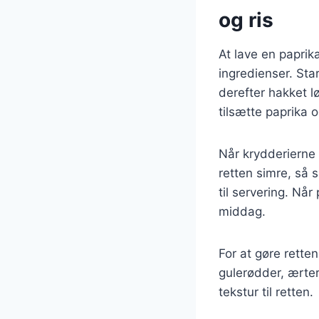
og ris
At lave en paprik
ingredienser. Sta
derefter hakket l
tilsætte paprika 
Når krydderierne e
retten simre, så 
til servering. Nå
middag.
For at gøre rette
gulerødder, ærter
tekstur til retten.