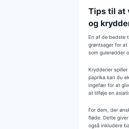
Tips til a
og krydde
En af de bedste t
grøntsager for at
som gulerødder o
Krydderier spiller
paprika kan du e
ingefær for at gi
at tilføje en asiat
For dem, der ønsk
fløde. Dette give
også inkludere bæ