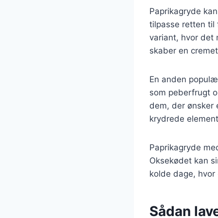
Paprikagryde kan 
tilpasse retten t
variant, hvor det
skaber en cremet
En anden populær
som peberfrugt og 
dem, der ønsker 
krydrede elemente
Paprikagryde med
Oksekødet kan simr
kolde dage, hvor 
Sådan lav