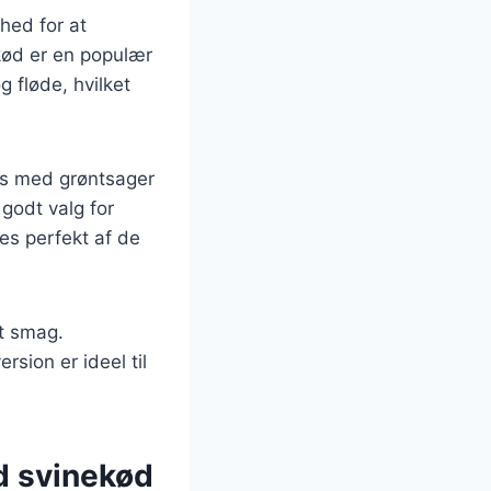
hed for at
kød er en populær
 fløde, hvilket
es med grøntsager
 godt valg for
es perfekt af de
t smag.
rsion er ideel til
d svinekød