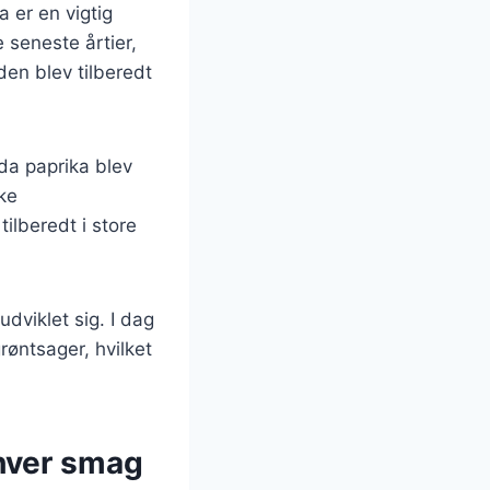
a er en vigtig
 seneste årtier,
den blev tilberedt
da paprika blev
ke
lberedt i store
dviklet sig. I dag
grøntsager, hvilket
nhver smag