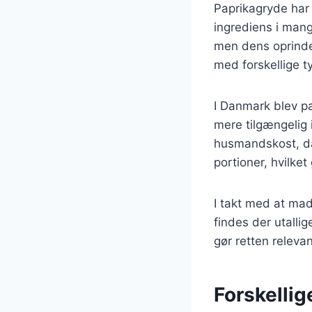
Paprikagryde har 
ingrediens i mang
men dens oprindel
med forskellige t
I Danmark blev pa
mere tilgængelig 
husmandskost, da
portioner, hvilket 
I takt med at mad
findes der utallig
gør retten releva
Forskellig