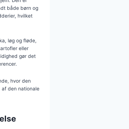
hjem. Den er
andt både børn og
derier, hvilket
a, løg og fløde,
rtofler eller
sidighed gør det
erencer.
nde, hvor den
l af den nationale
else