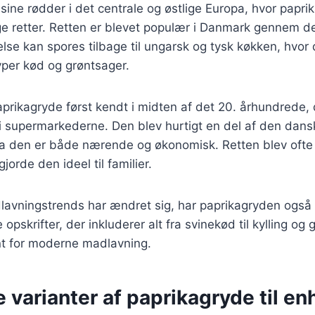
sine rødder i det centrale og østlige Europa, hvor paprik
e retter. Retten er blevet populær i Danmark gennem de
se kan spores tilbage til ungarsk og tysk køkken, hvor 
yper kød og grøntsager.
prikagryde først kendt i midten af det 20. århundrede, 
i supermarkederne. Den blev hurtigt en del af den dans
 den er både nærende og økonomisk. Retten blev ofte ti
gjorde den ideel til familier.
lavningstrends har ændret sig, har paprikagryden også u
e opskrifter, der inkluderer alt fra svinekød til kylling og 
nt for moderne madlavning.
e varianter af paprikagryde til e