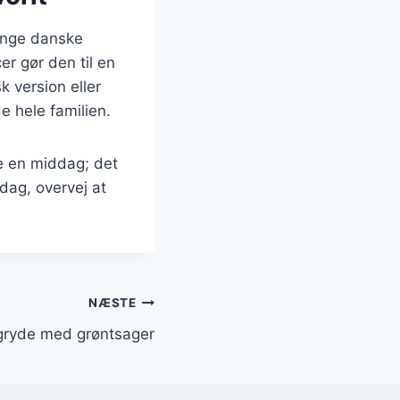
mange danske
er gør den til en
k version eller
e hele familien.
e en middag; det
dag, overvej at
NÆSTE
agryde med grøntsager