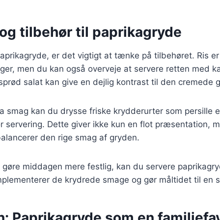
og tilbehør til paprikagryde
aprikagryde, er det vigtigt at tænke på tilbehøret. Ris e
ger, men du kan også overveje at servere retten med ka
 sprød salat kan give en dejlig kontrast til den cremede 
tra smag kan du drysse friske krydderurter som persille e
ør servering. Dette giver ikke kun en flot præsentation, m
balancerer den rige smag af gryden.
t gøre middagen mere festlig, kan du servere paprikagr
plementerer de krydrede smage og gør måltidet til en s
: Paprikagryde som en familiefav