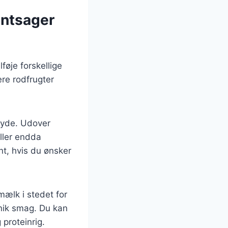
øntsager
føje forskellige
re rodfrugter
gryde. Udover
ller endda
nt, hvis du ønsker
ælk i stedet for
unik smag. Du kan
 proteinrig.