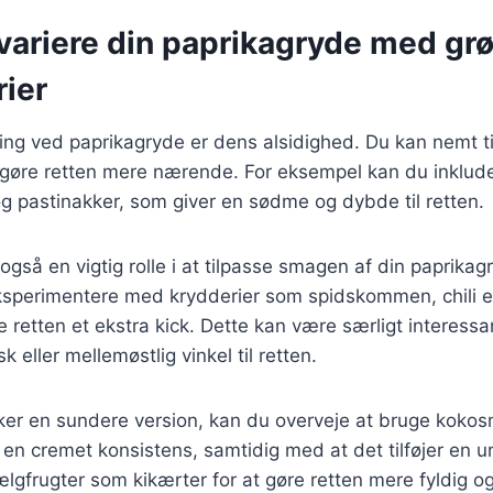
t variere din paprikagryde med gr
rier
ing ved paprikagryde er dens alsidighed. Du kan nemt til
 gøre retten mere nærende. For eksempel kan du inklude
g pastinakker, som giver en sødme og dybde til retten.
 også en vigtig rolle i at tilpasse smagen af din paprika
ksperimentere med krydderier som spidskommen, chili e
ve retten et ekstra kick. Dette kan være særligt interessa
isk eller mellemøstlig vinkel til retten.
er en sundere version, kan du overveje at bruge kokosm
r en cremet konsistens, samtidig med at det tilføjer en 
lgfrugter som kikærter for at gøre retten mere fyldig og