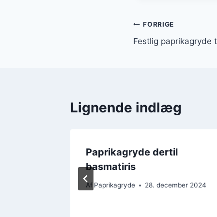
Indlægsnavi
FORRIGE
Festlig paprikagryde ti
Lignende indlæg
Paprikagryde dertil
ger til
basmatiris
Af
Paprikagryde
28. december 2024
mber 2024