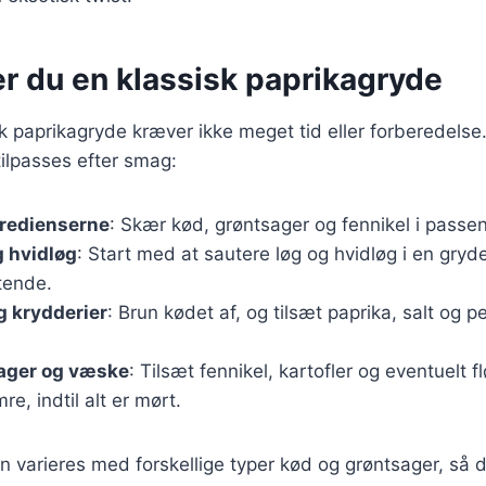
r du en klassisk paprikagryde
sk paprikagryde kræver ikke meget tid eller forberedelse
tilpasses efter smag:
gredienserne
: Skær kød, grøntsager og fennikel i passe
g hvidløg
: Start med at sautere løg og hvidløg i en gryde,
tende.
g krydderier
: Brun kødet af, og tilsæt paprika, salt og p
sager og væske
: Tilsæt fennikel, kartofler og eventuelt fl
re, indtil alt er mørt.
n varieres med forskellige typer kød og grøntsager, så d