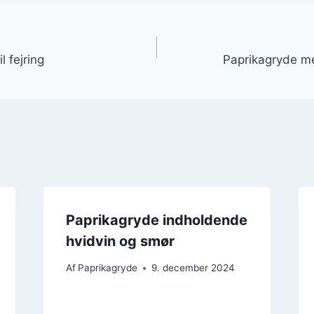
gation
l fejring
Paprikagryde m
Paprikagryde indholdende
hvidvin og smør
Af
Paprikagryde
9. december 2024