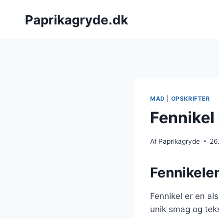
Fortsæt
Paprikagryde.dk
til
indhold
MAD
|
OPSKRIFTER
Fennikel
Af
Paprikagryde
26
Fennikelen
Fennikel er en al
unik smag og teks