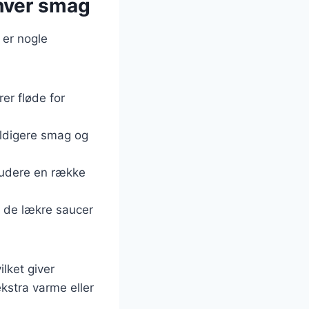
nhver smag
 er nogle
rer fløde for
yldigere smag og
kludere en række
r de lækre saucer
ilket giver
ekstra varme eller