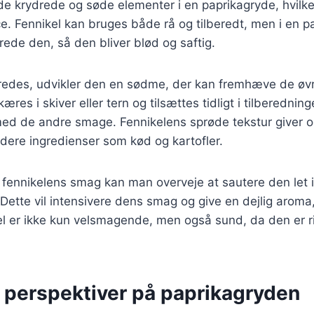
e krydrede og søde elementer i en paprikagryde, hvilke
. Fennikel kan bruges både rå og tilberedt, men i en p
erede den, så den bliver blød og saftig.
eredes, udvikler den en sødme, der kan fremhæve de øvr
æres i skiver eller tern og tilsættes tidligt i tilberedning
 med de andre smage. Fennikelens sprøde tekstur giver o
lødere ingredienser som kød og kartofler.
fennikelens smag kan man overveje at sautere den let i
 Dette vil intensivere dens smag og give en dejlig aroma, 
el er ikke kun velsmagende, men også sund, da den er ri
e perspektiver på paprikagryden