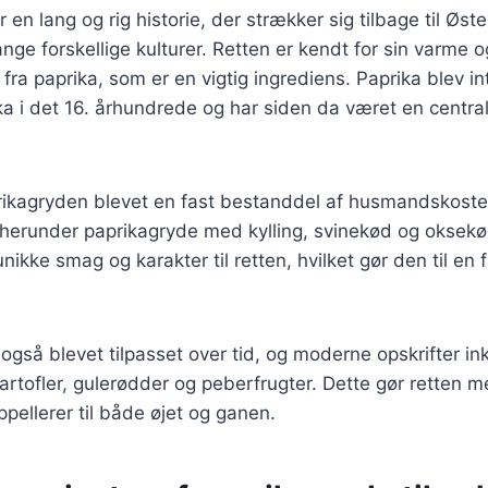
 en lang og rig historie, der strækker sig tilbage til Øs
nge forskellige kulturer. Retten er kendt for sin varme 
fra paprika, som er en vigtig ingrediens. Paprika blev in
a i det 16. århundrede og har siden da været en centra
rikagryden blevet en fast bestanddel af husmandskosten
 herunder paprikagryde med kylling, svinekød og oksekø
nikke smag og karakter til retten, hvilket gør den til en 
også blevet tilpasset over tid, og moderne opskrifter in
artofler, gulerødder og peberfrugter. Dette gør retten
appellerer til både øjet og ganen.