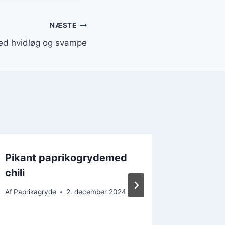
NÆSTE
ed hvidløg og svampe
Pikant paprikogrydemed
Paprik
chili
opskrif
Af
Paprikagryde
2. december 2024
Af
Paprika