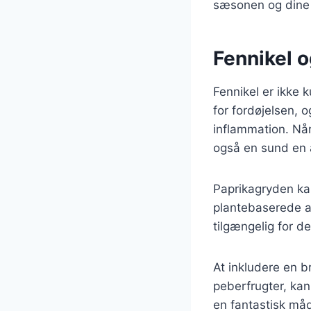
sæsonen og dine
Fennikel 
Fennikel er ikke 
for fordøjelsen,
inflammation. Når
også en sund en 
Paprikagryden ka
plantebaserede a
tilgængelig for d
At inkludere en b
peberfrugter, kan
en fantastisk måd