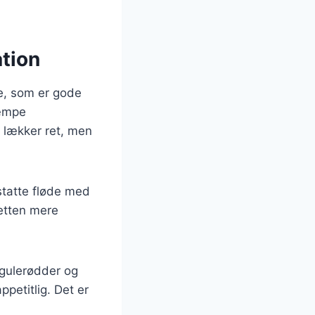
tion
e, som er gode
kæmpe
n lækker ret, men
statte fløde med
retten mere
 gulerødder og
petitlig. Det er