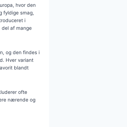
teuropa, hvor den
og fyldige smag,
troduceret i
l del af mange
, og den findes i
d. Hver variant
favorit blandt
kluderer ofte
 mere nærende og