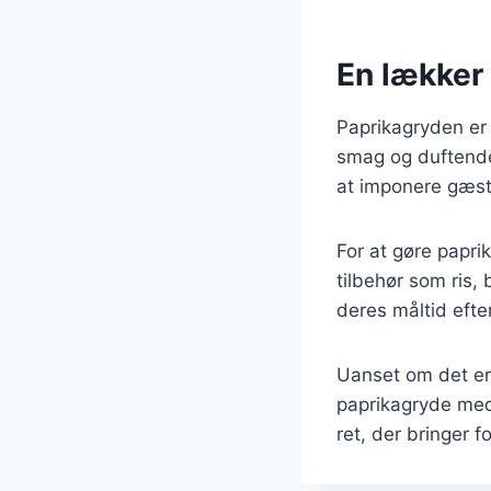
En lækker 
Paprikagryden er 
smag og duftende 
at imponere gæster
For at gøre papri
tilbehør som ris, 
deres måltid eft
Uanset om det er 
paprikagryde med 
ret, der bringer