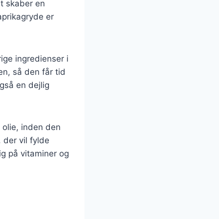
t skaber en
aprikagryde er
ige ingredienser i
en, så den får tid
gså en dejlig
 olie, inden den
der vil fylde
g på vitaminer og