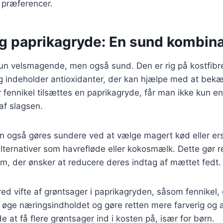
 præferencer.
og paprikagryde: En sund kombina
kun velsmagende, men også sund. Den er rig på kostfibr
 og indeholder antioxidanter, der kan hjælpe med at be
 fennikel tilsættes en paprikagryde, får man ikke kun e
af slagsen.
n også gøres sundere ved at vælge magert kød eller er
lternativer som havrefløde eller kokosmælk. Dette gør 
em, der ønsker at reducere deres indtag af mættet fedt.
red vifte af grøntsager i paprikagryden, såsom fennikel,
 øge næringsindholdet og gøre retten mere farverig og ap
e at få flere grøntsager ind i kosten på, især for børn.