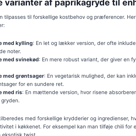
e varianter af paprikagryde til e
 tilpasses til forskellige kostbehov og præferencer. Her
r:
e med kylling
: En let og lækker version, der ofte inklude
de noter.
e med svinekød
: En mere robust variant, der giver en f
e med grøntsager
: En vegetarisk mulighed, der kan in
ntsager for en sundere ret.
e med ris
: En mættende version, hvor risene absorbere
 gryden.
tilberedes med forskellige krydderier og ingredienser, hv
ivitet i køkkenet. For eksempel kan man tilføje chili for 
eksotisk twist.