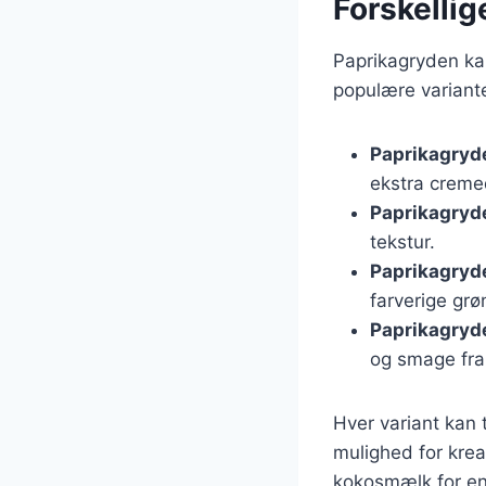
Forskellig
Paprikagryden kan
populære variante
Paprikagryd
ekstra creme
Paprikagryd
tekstur.
Paprikagryd
farverige grø
Paprikagryd
og smage fra
Hver variant kan 
mulighed for kreat
kokosmælk for en 