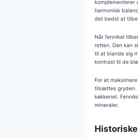
komplementerer d
harmonisk balance
det bedst at tilb
Når fennikel tilb
retten. Den kan sk
til at blande sig
kontrast til de b
For at maksimere 
tilsættes gryden.
køkkenet. Fennik
mineraler.
Historisk