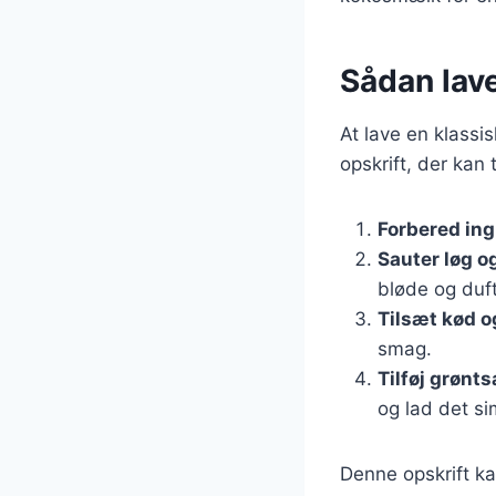
Sådan lave
At lave en klassi
opskrift, der kan 
Forbered in
Sauter løg o
bløde og duf
Tilsæt kød o
smag.
Tilføj grønt
og lad det sim
Denne opskrift ka