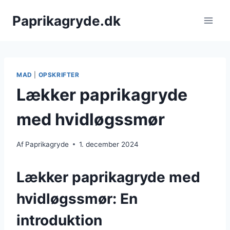
Fortsæt
Paprikagryde.dk
til
indhold
MAD
|
OPSKRIFTER
Lækker paprikagryde
med hvidløgssmør
Af
Paprikagryde
1. december 2024
Lækker paprikagryde med
hvidløgssmør: En
introduktion