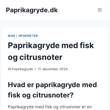
Fortsæt
Paprikagryde.dk
til
indhold
MAD
|
OPSKRIFTER
Paprikagryde med fisk
og citrusnoter
Af
Paprikagryde
11. december 2024
Hvad er paprikagryde med
fisk og citrusnoter?
Paprikagryde med fisk og citrusnoter er en