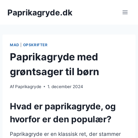
Fortsæt
Paprikagryde.dk
til
indhold
MAD
|
OPSKRIFTER
Paprikagryde med
grøntsager til børn
Af
Paprikagryde
1. december 2024
Hvad er paprikagryde, og
hvorfor er den populær?
Paprikagryde er en klassisk ret, der stammer