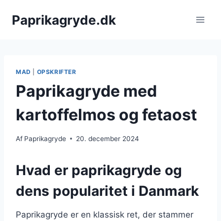
Fortsæt
Paprikagryde.dk
til
indhold
MAD
|
OPSKRIFTER
Paprikagryde med
kartoffelmos og fetaost
Af
Paprikagryde
20. december 2024
Hvad er paprikagryde og
dens popularitet i Danmark
Paprikagryde er en klassisk ret, der stammer