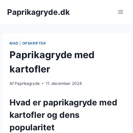
Fortsæt
Paprikagryde.dk
til
indhold
MAD
|
OPSKRIFTER
Paprikagryde med
kartofler
Af
Paprikagryde
11. december 2024
Hvad er paprikagryde med
kartofler og dens
popularitet