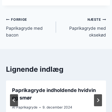
Indlægsnavigation
FORRIGE
NÆSTE
Paprikagryde med
Paprikagryde med
bacon
oksekød
Lignende indlæg
Paprikagryde indholdende hvidvin
og smør
Af
Paprikagryde
9. december 2024