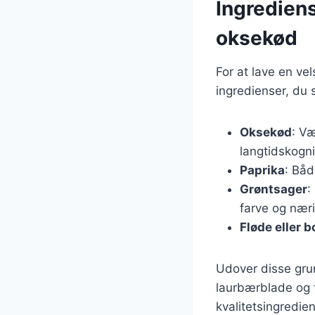
Ingredien
oksekød
For at lave en v
ingredienser, du 
Oksekød
: Væ
langtidskogn
Paprika
: Båd
Grøntsager
:
farve og nær
Fløde eller b
Udover disse gru
laurbærblade og t
kvalitetsingredie