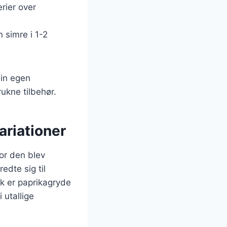
rier over
n simre i 1-2
din egen
ukne tilbehør.
ariationer
vor den blev
edte sig til
k er paprikagryde
 utallige