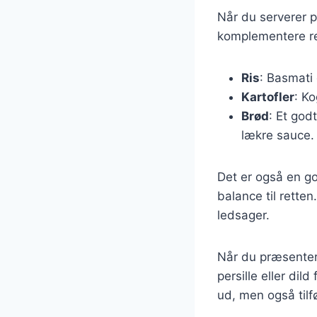
Når du serverer 
komplementere re
Ris
: Basmati 
Kartofler
: K
Brød
: Et god
lækre sauce.
Det er også en god
balance til rette
ledsager.
Når du præsenter
persille eller dil
ud, men også tilf