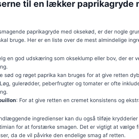
serne til en lækker paprikagryde
elsmagende paprikagryde med oksekød, er der nogle g
skal bruge. Her er en liste over de mest almindelige ingr
lg en god udskæring som okseklump eller bov, der er ve
ing.
e sød og røget paprika kan bruges for at give retten d
 Løg, gulerødder, peberfrugter og tomater er ofte inkluder
ing.
ouillon
: For at give retten en cremet konsistens og ekst
ndlæggende ingredienser kan du også tilføje krydderier
imian for at forstærke smagen. Det er vigtigt at vælge f
nser, da de vil påvirke den endelige smag af retten.