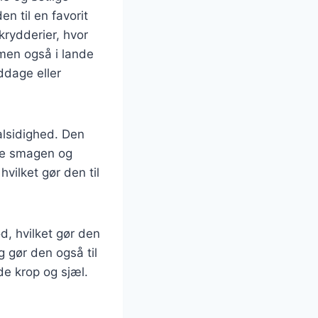
n til en favorit
rydderier, hvor
 men også i lande
ddage eller
alsidighed. Den
ere smagen og
hvilket gør den til
ød, hvilket gør den
 gør den også til
de krop og sjæl.