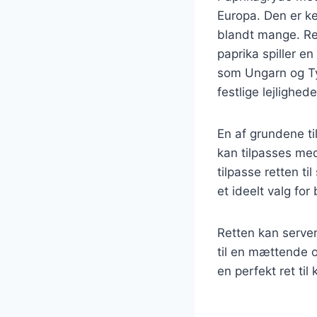
Europa. Den er ken
blandt mange. Re
paprika spiller e
som Ungarn og Ty
festlige lejlighede
En af grundene ti
kan tilpasses med
tilpasse retten ti
et ideelt valg fo
Retten kan servere
til en mættende o
en perfekt ret ti