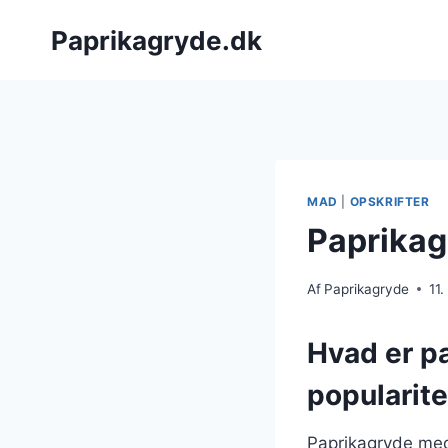
Fortsæt
Paprikagryde.dk
til
indhold
MAD
|
OPSKRIFTER
Paprika
Af
Paprikagryde
11
Hvad er p
popularite
Paprikagryde med 