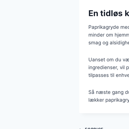
En tidløs k
Paprikagryde med 
minder om hjemme
smag og alsidighed
Uanset om du vælg
ingredienser, vil 
tilpasses til enh
Så næste gang du
lækker paprikagry