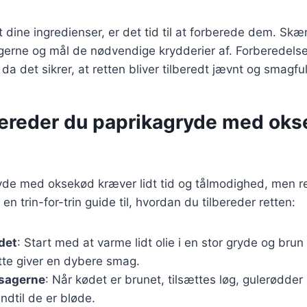
 dine ingredienser, er det tid til at forberede dem. Skæ
gerne og mål de nødvendige krydderier af. Forberedelsen
da det sikrer, at retten bliver tilberedt jævnt og smagful
bereder du paprikagryde med okse
yde med oksekød kræver lidt tid og tålmodighed, men re
en trin-for-trin guide til, hvordan du tilbereder retten:
det
: Start med at varme lidt olie i en stor gryde og bru
ette giver en dybere smag.
tsagerne
: Når kødet er brunet, tilsættes løg, gulerødder
ndtil de er bløde.