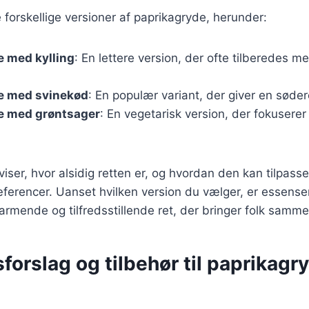
forskellige versioner af paprikagryde, herunder:
e med kylling
: En lettere version, der ofte tilberedes m
e med svinekød
: En populær variant, der giver en søde
e med grøntsager
: En vegetarisk version, der fokuser
viser, hvor alsidig retten er, og hvordan den kan tilpasse
ferencer. Uanset hvilken version du vælger, er essense
mende og tilfredsstillende ret, der bringer folk samme
forslag og tilbehør til paprikag