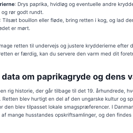
rierne
: Drys paprika, hvidløg og eventuelle andre krydde
og rør godt rundt.
: Tilsæt bouillon eller fløde, bring retten i kog, og lad de
kødet er mørt.
smage retten til undervejs og justere krydderierne efter 
etten er færdig, kan du servere den varm med dit foretr
 data om paprikagryde og dens v
n rig historie, der går tilbage til det 19. århundrede, h
 Retten blev hurtigt en del af den ungarske kultur og spr
r den blev tilpasset lokale smagspræferencer. I Danmar
l af mange husstandes opskriftsamlinger, og den findes i