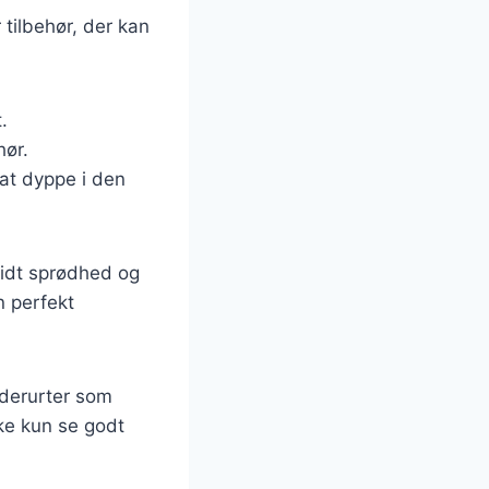
tilbehør, der kan
.
hør.
 at dyppe i den
 lidt sprødhed og
n perfekt
dderurter som
ikke kun se godt