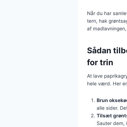
Når du har samlet
tern, hak grøntsa
af madlavningen, 
Sådan til
for trin
At lave paprikagr
hele værd. Her er 
Brun oksekø
alle sider. D
Tilsæt grøn
Sauter dem, i