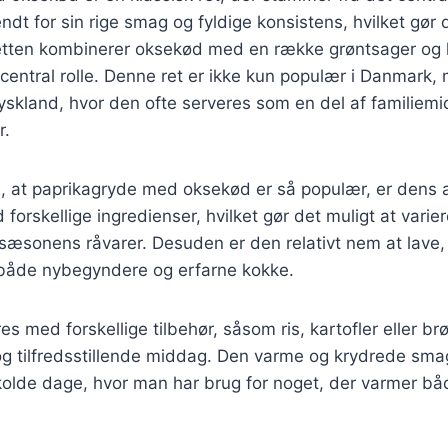
dt for sin rige smag og fyldige konsistens, hvilket gør de
tten kombinerer oksekød med en række grøntsager og k
n central rolle. Denne ret er ikke kun populær i Danmark,
skland, hvor den ofte serveres som en del af familiemi
r.
l, at paprikagryde med oksekød er så populær, er dens 
 forskellige ingredienser, hvilket gør det muligt at vari
l sæsonens råvarer. Desuden er den relativt nem at lave, 
r både nybegyndere og erfarne kokke.
s med forskellige tilbehør, såsom ris, kartofler eller br
g tilfredsstillende middag. Den varme og krydrede smag
l kolde dage, hvor man har brug for noget, der varmer bå