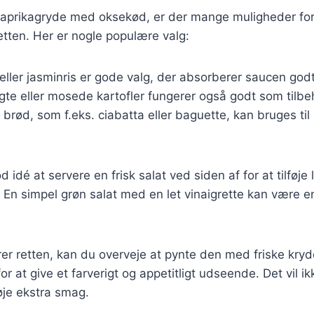
paprikagryde med oksekød, er der mange muligheder for 
tten. Her er nogle populære valg:
eller jasminris er gode valg, der absorberer saucen godt
ogte eller mosede kartofler fungerer også godt som tilbe
t brød, som f.eks. ciabatta eller baguette, kan bruges til
 idé at servere en frisk salat ved siden af for at tilføje
n. En simpel grøn salat med en let vinaigrette kan være e
er retten, kan du overveje at pynte den med friske kry
d for at give et farverigt og appetitligt udseende. Det vil 
øje ekstra smag.