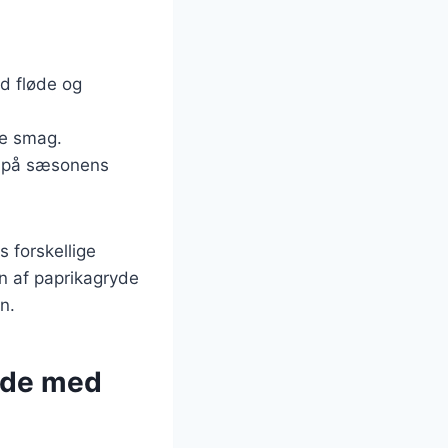
ed fløde og
re smag.
er på sæsonens
s forskellige
n af paprikagryde
n.
ryde med