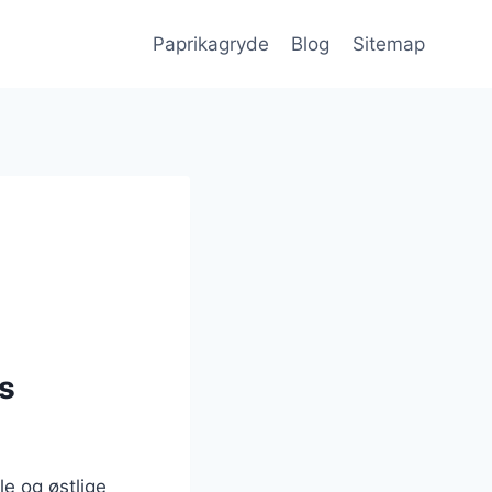
Paprikagryde
Blog
Sitemap
s
e og østlige