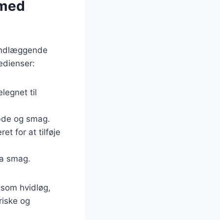
 med
rundlæggende
edienser:
legnet til
ybde og smag.
et for at tilføje
ra smag.
 som hvidløg,
riske og