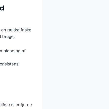
ed
 en række friske
l bruge:
en blanding af
konsistens.
føje eller fjerne