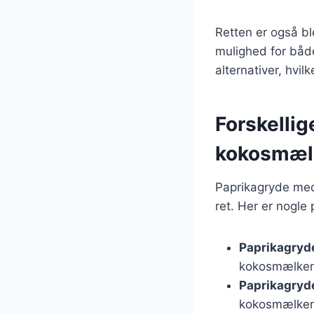
Retten er også ble
mulighed for båd
alternativer, hvil
Forskellig
kokosmæl
Paprikagryde med
ret. Her er nogle
Paprikagryd
kokosmælken
Paprikagryd
kokosmælken