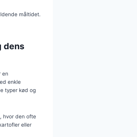
uldende måltidet.
g dens
r en
med enkle
ge typer kød og
 hvor den ofte
rtofler eller