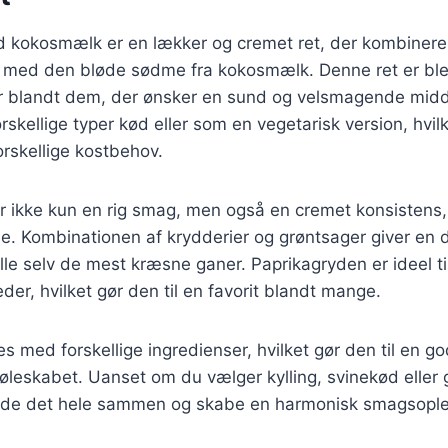
 kokosmælk er en lækker og cremet ret, der kombinere
 med den bløde sødme fra kokosmælk. Denne ret er ble
r blandt dem, der ønsker en sund og velsmagende mid
rskellige typer kød eller som en vegetarisk version, hvilk
forskellige kostbehov.
r ikke kun en rig smag, men også en cremet konsistens,
e. Kombinationen af krydderier og grøntsager giver en
tille selv de mest kræsne ganer. Paprikagryden er ideel 
heder, hvilket gør den til en favorit blandt mange.
es med forskellige ingredienser, hvilket gør den til en g
køleskabet. Uanset om du vælger kylling, svinekød eller g
de det hele sammen og skabe en harmonisk smagsople