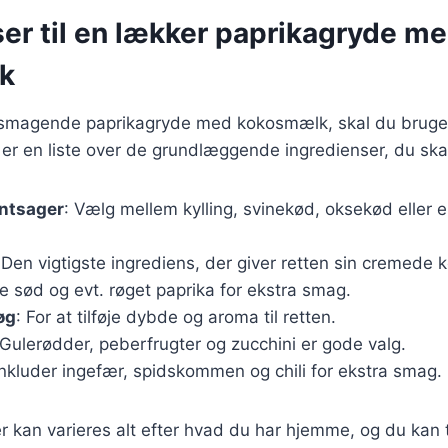
er til en lækker paprikagryde m
k
elsmagende paprikagryde med kokosmælk, skal du bruge
 er en liste over de grundlæggende ingredienser, du ska
øntsager
: Vælg mellem kylling, svinekød, oksekød eller 
 Den vigtigste ingrediens, der giver retten sin cremede 
e sød og evt. røget paprika for ekstra smag.
øg
: For at tilføje dybde og aroma til retten.
 Gulerødder, peberfrugter og zucchini er gode valg.
Inkluder ingefær, spidskommen og chili for ekstra smag.
 kan varieres alt efter hvad du har hjemme, og du kan til