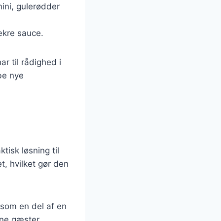
ini, gulerødder
ækre sauce.
r til rådighed i
abe nye
isk løsning til
t, hvilket gør den
 som en del af en
ine gæster.