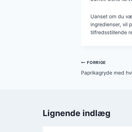
Uanset om du væl
ingredienser, vi
tilfredsstillende 
Indlægsnavi
FORRIGE
Paprikagryde med hvid
Lignende indlæg