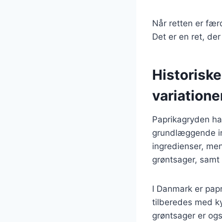
Når retten er fær
Det er en ret, der
Historisk
variatione
Paprikagryden har
grundlæggende ing
ingredienser, men
grøntsager, samt
I Danmark er pap
tilberedes med ky
grøntsager er også