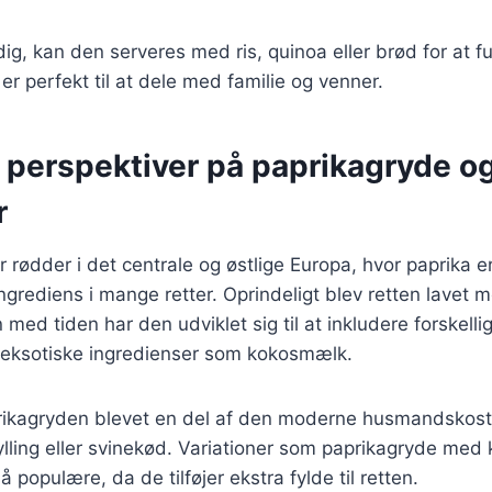
dig, kan den serveres med ris, quinoa eller brød for at f
 er perfekt til at dele med familie og venner.
e perspektiver på paprikagryde o
r
 rødder i det centrale og østlige Europa, hvor paprika e
rediens i mange retter. Oprindeligt blev retten lavet 
 med tiden har den udviklet sig til at inkludere forskelli
 eksotiske ingredienser som kokosmælk.
rikagryden blevet en del af den moderne husmandskost,
lling eller svinekød. Variationer som paprikagryde med ka
 populære, da de tilføjer ekstra fylde til retten.