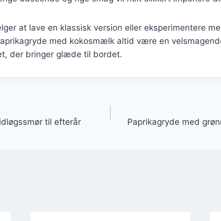
ger at lave en klassisk version eller eksperimentere m
l paprikagryde med kokosmælk altid være en velsmagend
ret, der bringer glæde til bordet.
gation
løgssmør til efterår
Paprikagryde med grø