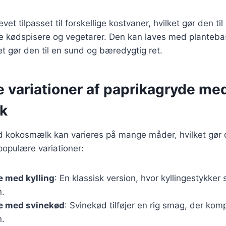
vet tilpasset til forskellige kostvaner, hvilket gør den til
e kødspisere og vegetarer. Den kan laves med planteb
ket gør den til en sund og bæredygtig ret.
e variationer af paprikagryde me
k
 kokosmælk kan varieres på mange måder, hvilket gør de
 populære variationer:
e med kylling
: En klassisk version, hvor kyllingestykker 
.
e med svinekød
: Svinekød tilføjer en rig smag, der ko
.