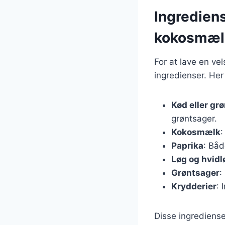
Ingrediens
kokosmæl
For at lave en v
ingredienser. Her
Kød eller gr
grøntsager.
Kokosmælk
:
Paprika
: Båd
Løg og hvidl
Grøntsager
:
Krydderier
: 
Disse ingredienser