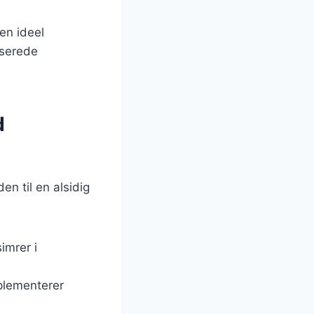
 en ideel
aserede
d
n til en alsidig
simrer i
mplementerer