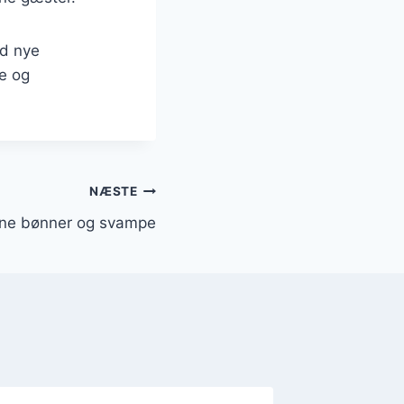
ed nye
e og
NÆSTE
nne bønner og svampe