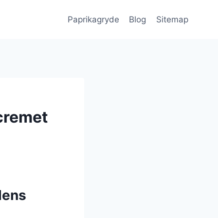
Paprikagryde
Blog
Sitemap
cremet
dens