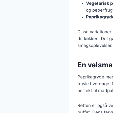
Vegetarisk 
og peberfrugt
Paprikagryd
Disse variationer
dit køkken. Det g
smagsoplevelser.
En velsmag
Paprikagryde med 
travle hverdage. 
perfekt til madpa
Retten er også ve
buffet. Dens farv