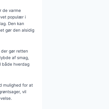
r de varme
vet populær i
dag. Den kan
et gør den alsidig
 der gør retten
 dybde af smag,
til både hverdag
od mulighed for at
røntsager, vil
velse.