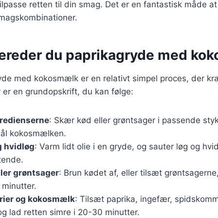
tilpasse retten til din smag. Det er en fantastisk måde 
smagskombinationer.
bereder du paprikagryde med ko
yde med kokosmælk er en relativt simpel proces, der kræ
 er en grundopskrift, du kan følge:
gredienserne
: Skær kød eller grøntsager i passende styk
mål kokosmælken.
g hvidløg
: Varm lidt olie i en gryde, og sauter løg og hvid
tende.
ller grøntsager
: Brun kødet af, eller tilsæt grøntsagern
 minutter.
erier og kokosmælk
: Tilsæt paprika, ingefær, spidskom
 lad retten simre i 20-30 minutter.