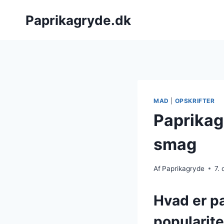
Fortsæt
Paprikagryde.dk
til
indhold
MAD
|
OPSKRIFTER
Paprikag
smag
Af
Paprikagryde
7.
Hvad er p
popularite