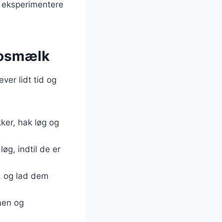
at eksperimentere
kosmælk
ver lidt tid og
ker, hak løg og
løg, indtil de er
e, og lad dem
men og