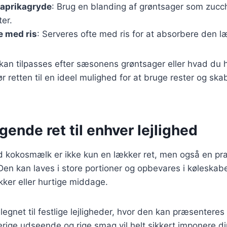
paprikagryde
: Brug en blanding af grøntsager som zucch
er.
e med ris
: Serveres ofte med ris for at absorbere den l
 kan tilpasses efter sæsonens grøntsager eller hvad du ha
ør retten til en ideel mulighed for at bruge rester og sk
ende ret til enhver lejlighed
kokosmælk er ikke kun en lækker ret, men også en prakt
Den kan laves i store portioner og opbevares i køleskabe
kker eller hurtige middage.
legnet til festlige lejligheder, hvor den kan præsenteres
erige udseende og rige smag vil helt sikkert imponere d