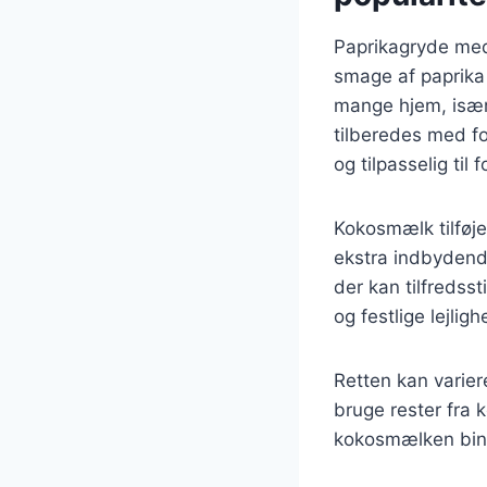
Paprikagryde med
smage af paprika
mange hjem, isæ
tilberedes med fo
og tilpasselig til 
Kokosmælk tilføje
ekstra indbydend
der kan tilfredss
og festlige lejlig
Retten kan varier
bruge rester fra 
kokosmælken bin