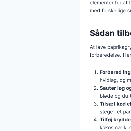
elementer for at 
med forskellige 
Sådan til
At lave paprikagr
forberedelse. Her
Forbered in
hvidløg, og 
Sauter løg o
bløde og duf
Tilsæt kød e
stege i et par
Tilføj krydd
kokosmælk, og