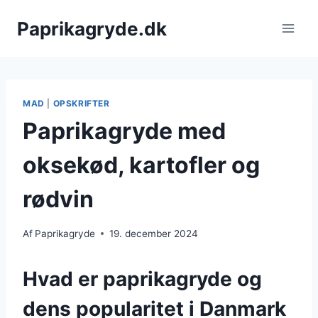
Fortsæt
Paprikagryde.dk
til
indhold
MAD
|
OPSKRIFTER
Paprikagryde med
oksekød, kartofler og
rødvin
Af
Paprikagryde
19. december 2024
Hvad er paprikagryde og
dens popularitet i Danmark