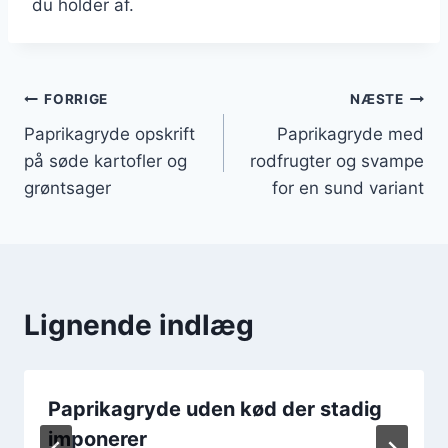
du holder af.
Indlægsnavigation
FORRIGE
NÆSTE
Paprikagryde opskrift
Paprikagryde med
på søde kartofler og
rodfrugter og svampe
grøntsager
for en sund variant
Lignende indlæg
Paprikagryde uden kød der stadig
imponerer