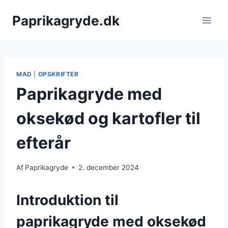
Fortsæt
Paprikagryde.dk
til
indhold
MAD
|
OPSKRIFTER
Paprikagryde med
oksekød og kartofler til
efterår
Af
Paprikagryde
2. december 2024
Introduktion til
paprikagryde med oksekød