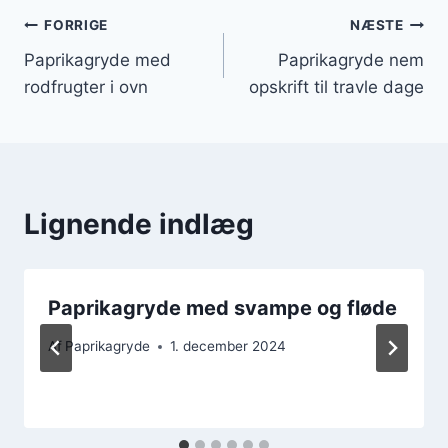
Indlægsnavigation
FORRIGE
NÆSTE
Paprikagryde med
Paprikagryde nem
rodfrugter i ovn
opskrift til travle dage
Lignende indlæg
Paprikagryde med svampe og fløde
Af
Paprikagryde
1. december 2024