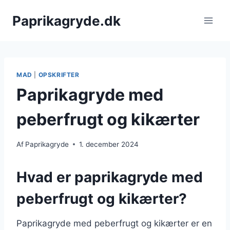
Fortsæt
Paprikagryde.dk
til
indhold
MAD
|
OPSKRIFTER
Paprikagryde med
peberfrugt og kikærter
Af
Paprikagryde
1. december 2024
Hvad er paprikagryde med
peberfrugt og kikærter?
Paprikagryde med peberfrugt og kikærter er en