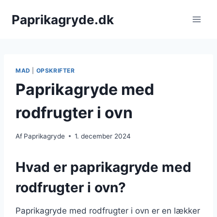
Fortsæt
Paprikagryde.dk
til
indhold
MAD
|
OPSKRIFTER
Paprikagryde med
rodfrugter i ovn
Af
Paprikagryde
1. december 2024
Hvad er paprikagryde med
rodfrugter i ovn?
Paprikagryde med rodfrugter i ovn er en lækker