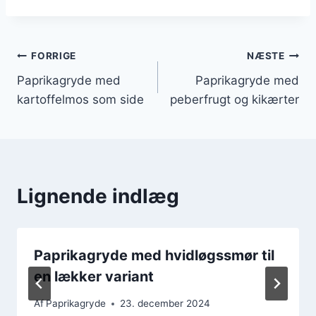
Indlægsnavigation
FORRIGE
NÆSTE
Paprikagryde med
Paprikagryde med
kartoffelmos som side
peberfrugt og kikærter
Lignende indlæg
Paprikagryde med hvidløgssmør til
en lækker variant
Af
Paprikagryde
23. december 2024