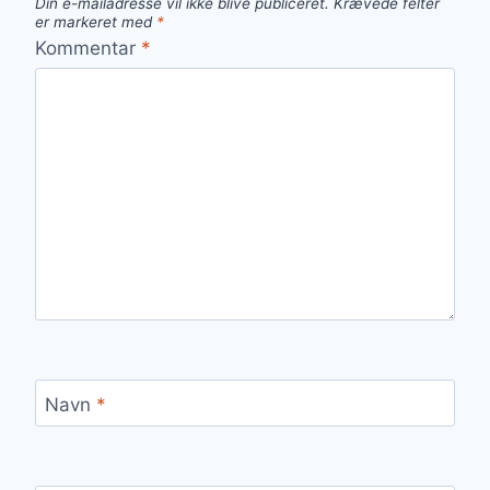
Din e-mailadresse vil ikke blive publiceret.
Krævede felter
er markeret med
*
Kommentar
*
Navn
*