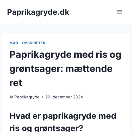
Fortsæt
Paprikagryde.dk
til
indhold
MAD
|
OPSKRIFTER
Paprikagryde med ris og
grøntsager: mættende
ret
Af
Paprikagryde
20. december 2024
Hvad er paprikagryde med
ris og grøntsager?