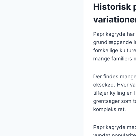
Historisk
variatione
Paprikagryde har 
grundlæggende ing
forskellige kultu
mange familiers m
Der findes mange
oksekød. Hver var
tilføjer kylling 
grøntsager som t
kompleks ret.
Paprikagryde med 
vundet popularit