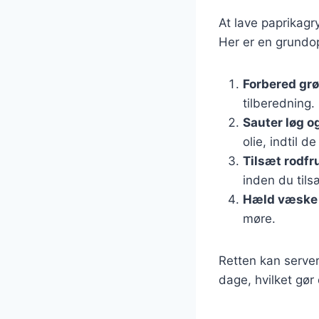
At lave paprikagr
Her er en grundop
Forbered gr
tilberedning.
Sauter løg o
olie, indtil d
Tilsæt rodfr
inden du tils
Hæld væske 
møre.
Retten kan server
dage, hvilket gør