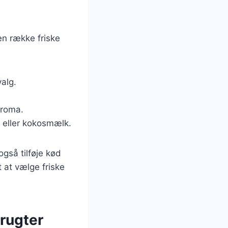
en række friske
valg.
aroma.
e eller kokosmælk.
gså tilføje kød
t at vælge friske
rugter