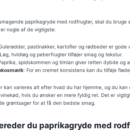
elsmagende paprikagryde med rodfrugter, skal du bruge 
er nogle af de vigtigste:
 Gulerødder, pastinakker, kartofler og rødbeder er gode 
 Løg, hvidløg og peberfrugter tilføjer smag og tekstur.
Paprika, spidskommen og timian giver retten dybde og 
 kokosmælk
: For en cremet konsistens kan du tilføje flød
r kan varieres alt efter hvad du har hjemme, og du kan o
svinekød, hvis du ønsker en mere fyldig ret. Det er vigtig
 grøntsager for at få den bedste smag.
bereder du paprikagryde med rodf