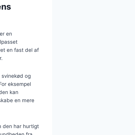
ens
er en
ilpasset
t en fast del af
r.
, svinekød og
 For eksempel
uden kan
 skabe en mere
n den har hurtigt
sundheden fra