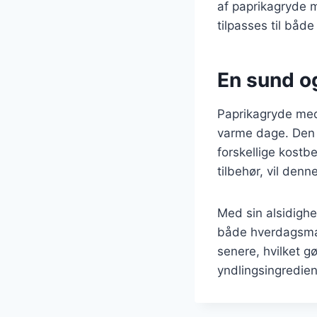
af paprikagryde me
tilpasses til både
En sund o
Paprikagryde med
varme dage. Den e
forskellige kost
tilbehør, vil denn
Med sin alsidighe
både hverdagsmad 
senere, hvilket gø
yndlingsingredien