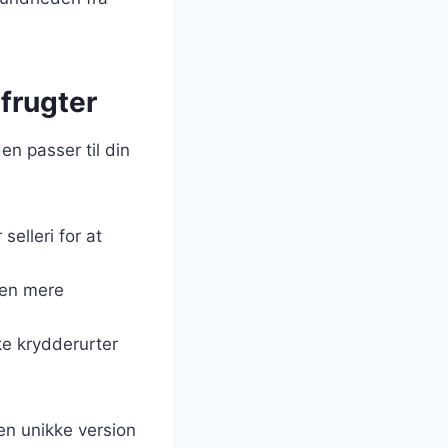
dfrugter
n passer til din
selleri for at
tten mere
iske krydderurter
en unikke version