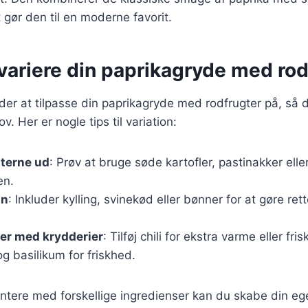
t gør den til en moderne favorit.
t variere din paprikagryde med ro
r at tilpasse din paprikagryde med rodfrugter på, så de
 Her er nogle tips til variation:
gterne ud
: Prøv at bruge søde kartofler, pastinakker eller 
en.
in
: Inkluder kylling, svinekød eller bønner for at gøre re
er med krydderier
: Tilføj chili for ekstra varme eller fr
og basilikum for friskhed.
ntere med forskellige ingredienser kan du skabe din eg