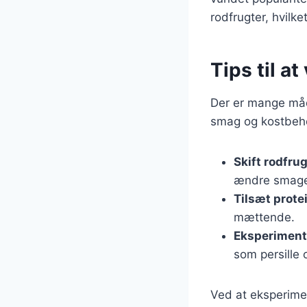
rodfrugter, hvilke
Tips til a
Der er mange måde
smag og kostbehov.
Skift rodfru
ændre smag
Tilsæt prote
mættende.
Eksperiment
som persille 
Ved at eksperime