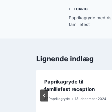
Indlægsnavi
FORRIGE
Paprikagryde med ris 
familiefest
Lignende indlæg
ift på
Paprikagryde til
familiefest reception
Af
Paprikagryde
13. december 2024
mber 2024