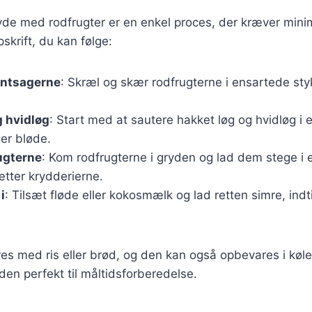
yde med rodfrugter er en enkel proces, der kræver mini
skrift, du kan følge:
øntsagerne
: Skræl og skær rodfrugterne i ensartede sty
g hvidløg
: Start med at sautere hakket løg og hvidløg i 
e er bløde.
ugterne
: Kom rodfrugterne i gryden og lad dem stege i e
ætter krydderierne.
i
: Tilsæt fløde eller kokosmælk og lad retten simre, indt
es med ris eller brød, og den kan også opbevares i køle
 den perfekt til måltidsforberedelse.