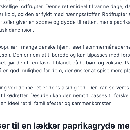
kellige rodfrugter. Denne ret er ideel til varme dage, 
er kold, og den er fyldt med næringsstoffer. Rodfrugter
rtofler giver en sødme og dybde til retten, mens paprikae
tisk dimension.
 populær i mange danske hjem, især i sommermånederne,
æson. Den er nem at tilberede og kan tilpasses med fors
lket gør den til en favorit blandt både børn og voksne. 
å en god mulighed for dem, der ønsker at spise mere pl
ting ved denne ret er dens alsidighed. Den kan servere
 til kødretter. Desuden kan den nemt tilpasses til forske
l en ideel ret til familiefester og sammenkomster.
er til en lækker paprikagryde m