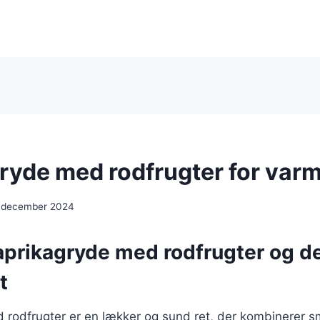
ryde med rodfrugter for var
. december 2024
aprikagryde med rodfrugter og d
t
 rodfrugter er en lækker og sund ret, der kombinerer s