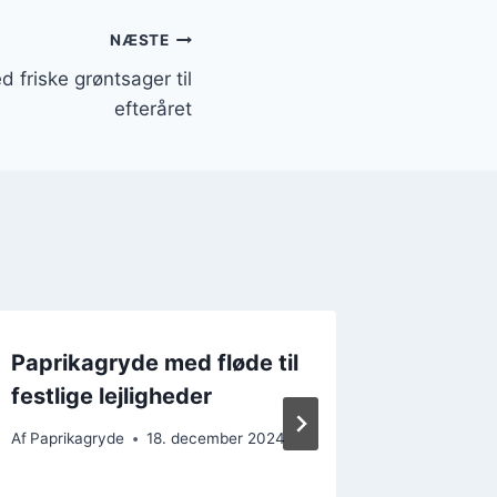
NÆSTE
 friske grøntsager til
efteråret
Paprikagryde med fløde til
Lækker
festlige lejligheder
hvidlø
Af
Paprikagryde
18. december 2024
Af
Paprika