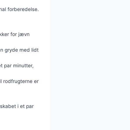
mal forberedelse.
kker for jævn
en gryde med lidt
t par minutter,
il rodfrugterne er
skabet i et par