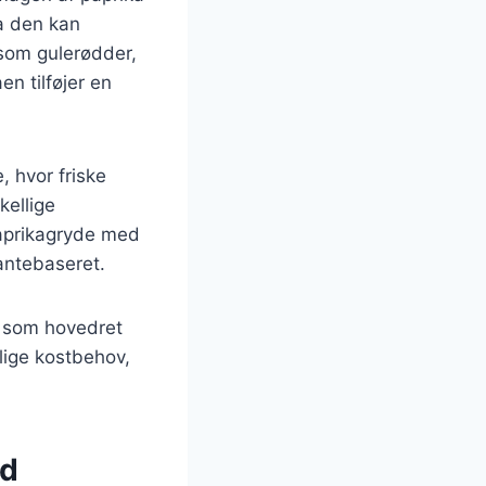
da den kan
 som gulerødder,
n tilføjer en
 hvor friske
kellige
Paprikagryde med
antebaseret.
s som hovedret
llige kostbehov,
ed