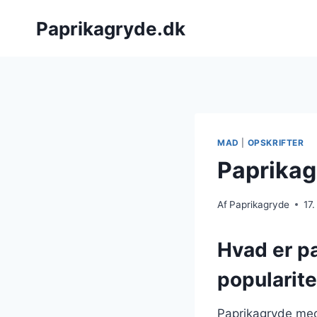
Fortsæt
Paprikagryde.dk
til
indhold
MAD
|
OPSKRIFTER
Paprikag
Af
Paprikagryde
17
Hvad er p
popularite
Paprikagryde med