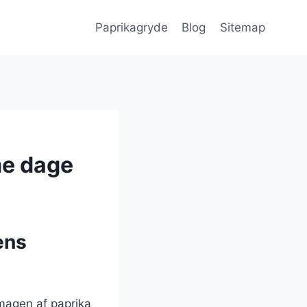
Paprikagryde
Blog
Sitemap
me dage
ens
magen af paprika