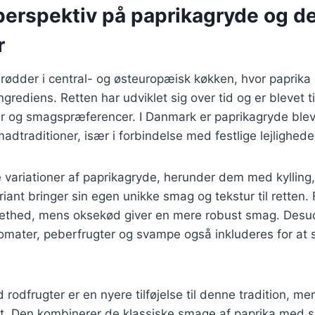
 perspektiv på paprikagryde og d
r
rødder i central- og østeuropæisk køkken, hvor paprika 
rediens. Retten har udviklet sig over tid og er blevet t
rer og smagspræferencer. I Danmark er paprikagryde bleve
adtraditioner, især i forbindelse med festlige lejlighede
 variationer af paprikagryde, herunder dem med kylling
iant bringer sin egen unikke smag og tekstur til retten.
en lethed, mens oksekød giver en mere robust smag. Des
omater, peberfrugter og svampe også inkluderes for at
rodfrugter er en nyere tilføjelse til denne tradition, me
et. Den kombinerer de klassiske smage af paprika med 