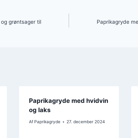
gation
og grøntsager til
Paprikagryde med
Paprikagryde med hvidvin
og laks
Af
Paprikagryde
27. december 2024