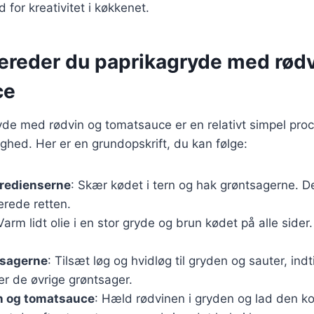
 for kreativitet i køkkenet.
bereder du paprikagryde med rød
ce
yde med rødvin og tomatsauce er en relativt simpel pro
dighed. Her er en grundopskrift, du kan følge:
gredienserne
: Skær kødet i tern og hak grøntsagerne. D
berede retten.
 Varm lidt olie i en stor gryde og brun kødet på alle sider
.
tsagerne
: Tilsæt løg og hvidløg til gryden og sauter, indt
er de øvrige grøntsager.
in og tomatsauce
: Hæld rødvinen i gryden og lad den kog