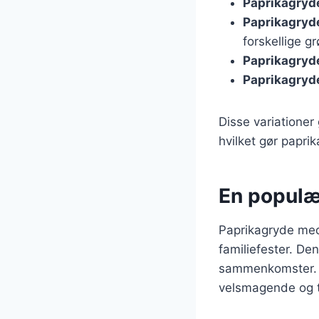
Paprikagryd
Paprikagryd
forskellige g
Paprikagryd
Paprikagryd
Disse variationer 
hvilket gør paprika
En populær
Paprikagryde med 
familiefester. Den
sammenkomster. M
velsmagende og ti