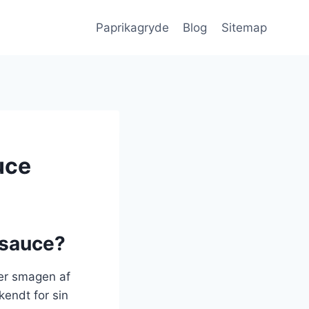
Paprikagryde
Blog
Sitemap
uce
tsauce?
rer smagen af
endt for sin