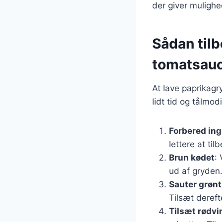
der giver mulighed
Sådan til
tomatsau
At lave paprikagr
lidt tid og tålmo
Forbered in
lettere at til
Brun kødet
:
ud af gryden
Sauter grøn
Tilsæt dereft
Tilsæt rødv