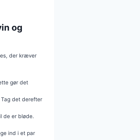
vin og
ces, der kræver
ette gør det
. Tag det derefter
il de er bløde.
e ind i et par