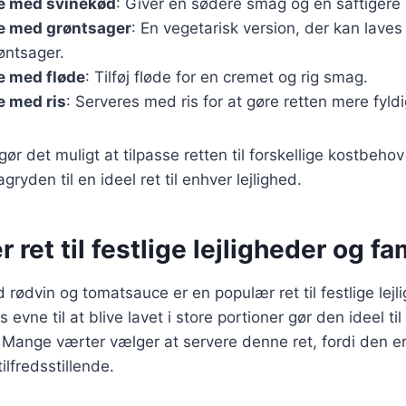
e med svinekød
: Giver en sødere smag og en saftigere 
e med grøntsager
: En vegetarisk version, der kan lav
røntsager.
e med fløde
: Tilføj fløde for en cremet og rig smag.
e med ris
: Serveres med ris for at gøre retten mere fyldi
gør det muligt at tilpasse retten til forskellige kostbeho
gryden til en ideel ret til enhver lejlighed.
 ret til festlige lejligheder og fa
rødvin og tomatsauce er en populær ret til festlige lejl
s evne til at blive lavet i store portioner gør den ideel ti
ange værter vælger at servere denne ret, fordi den e
lfredsstillende.