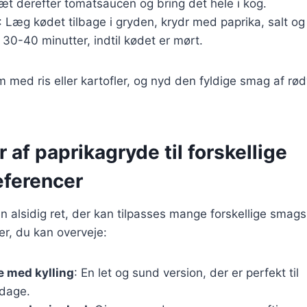
sæt derefter tomatsaucen og bring det hele i kog.
: Læg kødet tilbage i gryden, krydr med paprika, salt og
i 30-40 minutter, indtil kødet er mørt.
m med ris eller kartofler, og nyd den fyldige smag af rød
r af paprikagryde til forskellige
ferencer
n alsidig ret, der kan tilpasses mange forskellige smag
er, du kan overveje:
e med kylling
: En let og sund version, der er perfekt til
dage.