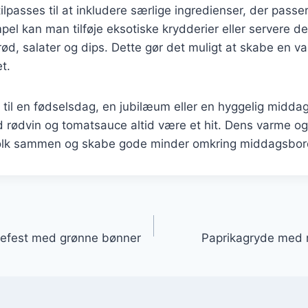
lpasses til at inkludere særlige ingredienser, der passer
pel kan man tilføje eksotiske krydderier eller servere 
rød, salater og dips. Dette gør det muligt at skabe en va
t.
til en fødselsdag, en jubilæum eller en hyggelig middag
 rødvin og tomatsauce altid være et hit. Dens varme o
folk sammen og skabe gode minder omkring middagsbor
gation
liefest med grønne bønner
Paprikagryde med 