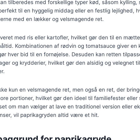
an tilberedes med forskellige typer kød, såsom kylling, 
erfekt til en hyggelig middag eller en festlig lejlighed,
erne med en lækker og velsmagende ret.
veret med ris eller kartofler, hvilket gør den til en mæt
 måltid. Kombinationen af rødvin og tomatsauce giver en
gør hver bid til en fornøjelse. Desuden kan retten tilpa
ager og krydderier, hvilket gør den alsidig og velegnet til
r.
ikke kun en velsmagende ret, men også en ret, der brin
ore portioner, hvilket gør den ideel til familiefester el
t om man vælger at lave en traditionel version eller e
ser, vil paprikagryden altid være et hit.
 baggrund for paprikagryde