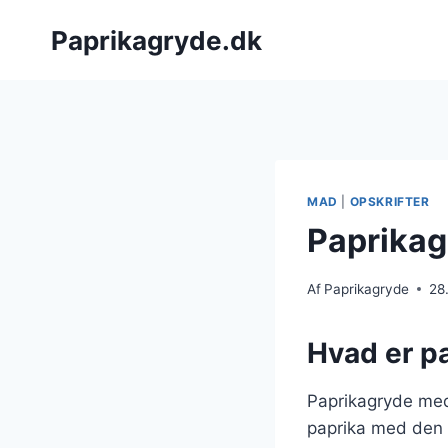
Fortsæt
Paprikagryde.dk
til
indhold
MAD
|
OPSKRIFTER
Paprikag
Af
Paprikagryde
28
Hvad er p
Paprikagryde med
paprika med den d