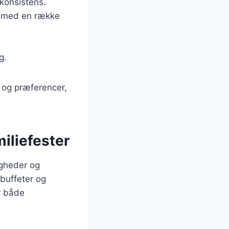
konsistens.
es med en række
g.
v og præferencer,
miliefester
igheder og
l buffeter og
r både