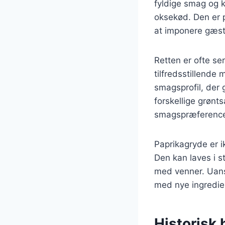
fyldige smag og k
oksekød. Den er p
at imponere gæst
Retten er ofte ser
tilfredsstillende
smagsprofil, der 
forskellige grønts
smagspræference
Paprikagryde er 
Den kan laves i st
med venner. Uanse
med nye ingredien
Historisk