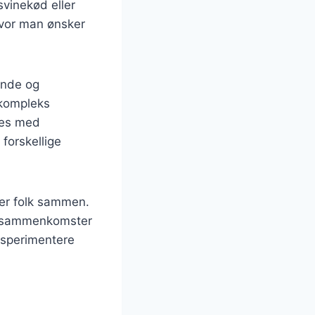
svinekød eller
 hvor man ønsker
tende og
 kompleks
sses med
 forskellige
ger folk sammen.
ler sammenkomster
ksperimentere