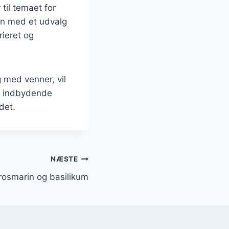
 til temaet for
den med et udvalg
rieret og
 med venner, vil
g indbydende
det.
NÆSTE
rosmarin og basilikum