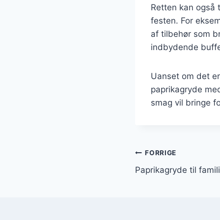
Retten kan også ti
festen. For eksem
af tilbehør som b
indbydende buffe
Uanset om det er 
paprikagryde med
smag vil bringe 
Indlægsnavi
FORRIGE
Paprikagryde til fami