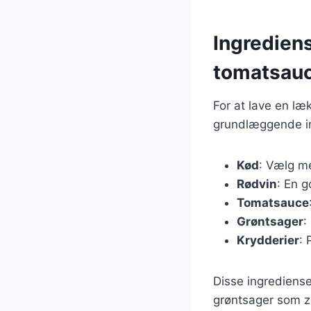
Ingrediens
tomatsau
For at lave en l
grundlæggende ing
Kød
: Vælg me
Rødvin
: En g
Tomatsauce
Grøntsager
:
Krydderier
: 
Disse ingrediense
grøntsager som zu