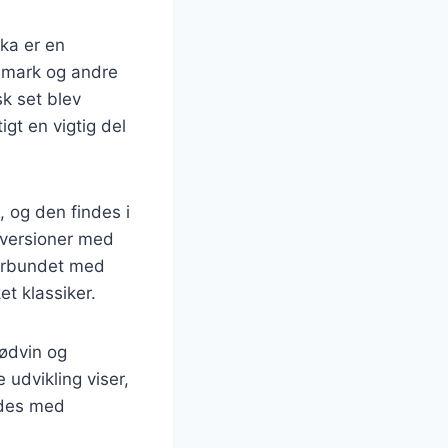
ika er en
anmark og andre
sk set blev
igt en vigtig del
 og den findes i
 versioner med
forbundet med
t klassiker.
rødvin og
 udvikling viser,
ndes med