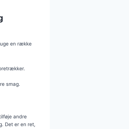
g
bruge en række
oretrækker.
ere smag.
ilføje andre
. Det er en ret,