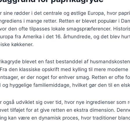
 sine rødder i det centrale og østlige Europa, hvor papr
grediens i mange retter. Retten er blevet populær i D
vor den ofte tilpasses lokale smagspræferencer. Histori
Europa fra Amerika i det 16. århundrede, og det blev hurt
iske køkkener.
rikagryde blevet en fast bestanddel af husmandskosten,
Fra den klassiske opskrift med kylling til mere moderne
øntsager, er der noget for enhver smag. Retten er ofte 
g hyggelige familiemiddage, hvilket gør den til en elske
 også udviklet sig over tid, hvor nye ingredienser som 
et tilføjet for at give retten en ekstra dimension. Denne
ng kan være en dynamisk proces, hvor traditioner bla