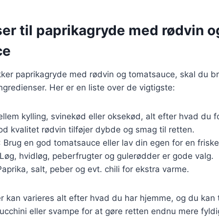
er til paprikagryde med rødvin o
ce
ækker paprikagryde med rødvin og tomatsauce, skal du 
redienser. Her er en liste over de vigtigste:
llem kylling, svinekød eller oksekød, alt efter hvad du f
od kvalitet rødvin tilføjer dybde og smag til retten.
: Brug en god tomatsauce eller lav din egen for en frisk
 Løg, hvidløg, peberfrugter og gulerødder er gode valg.
Paprika, salt, peber og evt. chili for ekstra varme.
r kan varieres alt efter hvad du har hjemme, og du kan t
cchini eller svampe for at gøre retten endnu mere fyldig