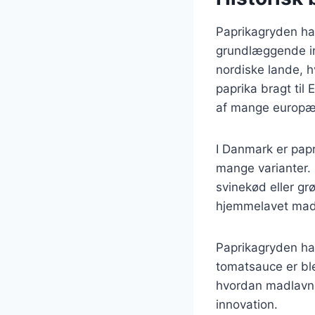
Paprikagryden har
grundlæggende in
nordiske lande, h
paprika bragt til 
af mange europæ
I Danmark er pap
mange varianter. 
svinekød eller gr
hjemmelavet mad o
Paprikagryden har
tomatsauce er blev
hvordan madlavni
innovation.