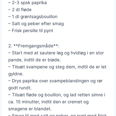
– 2-3 spsk paprika
– 2 dl fløde
– 1 dl grøntsagsbouillon
– Salt og peber efter smag
– Frisk persille til pynt
2. **Fremgangsmåde**:
– Start med at sautere løg og hvidløg i en stor
pande, indtil de er bløde.
– Tilsæt svampene og steg dem, indtil de er let
gyldne.
– Drys paprika over svampeblandingen og rør
godt rundt.
– Tilsæt fløde og bouillon, og lad retten simre i
ca. 15 minutter, indtil den er cremet og
smagene er blandet.
– Smag til med salt og peber, og pynt med frisk