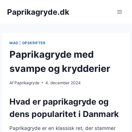
Fortsæt
Paprikagryde.dk
til
indhold
MAD
|
OPSKRIFTER
Paprikagryde med
svampe og krydderier
Af
Paprikagryde
4. december 2024
Hvad er paprikagryde og
dens popularitet i Danmark
Paprikagryde er en klassisk ret, der stammer