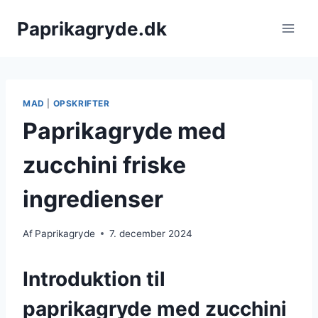
Fortsæt
Paprikagryde.dk
til
indhold
MAD
|
OPSKRIFTER
Paprikagryde med
zucchini friske
ingredienser
Af
Paprikagryde
7. december 2024
Introduktion til
paprikagryde med zucchini