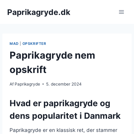
Fortsæt
Paprikagryde.dk
til
indhold
MAD
|
OPSKRIFTER
Paprikagryde nem
opskrift
Af
Paprikagryde
5. december 2024
Hvad er paprikagryde og
dens popularitet i Danmark
Paprikagryde er en klassisk ret, der stammer