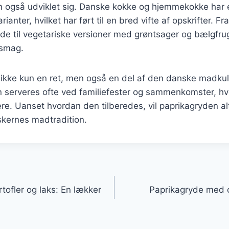
n også udviklet sig. Danske kokke og hjemmekokke har 
rianter, hvilket har ført til en bred vifte af opskrifter. F
øde til vegetariske versioner med grøntsager og bælgfrug
 smag.
ikke kun en ret, men også en del af den danske madkult
 serveres ofte ved familiefester og sammenkomster, hv
e. Uanset hvordan den tilberedes, vil paprikagryden al
skernes madtradition.
gation
tofler og laks: En lækker
Paprikagryde med c