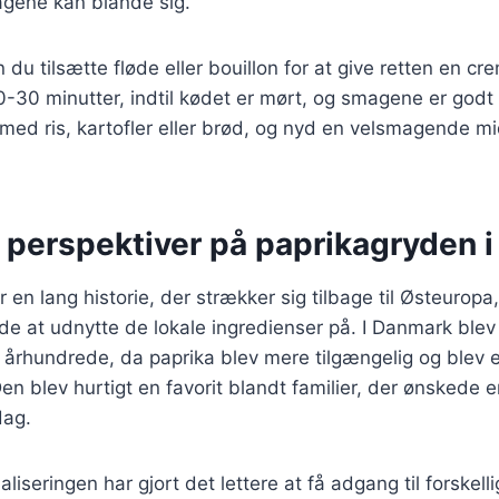
agene kan blande sig.
 du tilsætte fløde eller bouillon for at give retten en cr
0-30 minutter, indtil kødet er mørt, og smagene er godt 
med ris, kartofler eller brød, og nyd en velsmagende m
e perspektiver på paprikagryden 
 en lang historie, der strækker sig tilbage til Østeuropa,
 at udnytte de lokale ingredienser på. I Danmark blev 
 århundrede, da paprika blev mere tilgængelig og blev e
n blev hurtigt en favorit blandt familier, der ønskede
ag.
aliseringen har gjort det lettere at få adgang til forskell