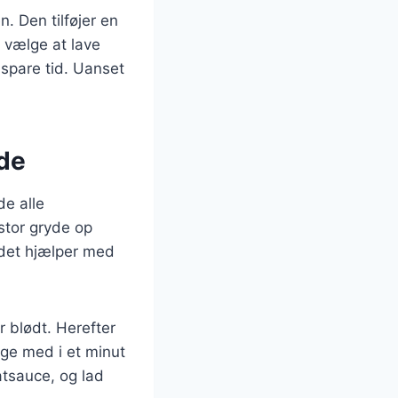
. Den tilføjer en
 vælge at lave
 spare tid. Uanset
yde
de alle
stor gryde op
a det hjælper med
r blødt. Herefter
ege med i et minut
atsauce, og lad