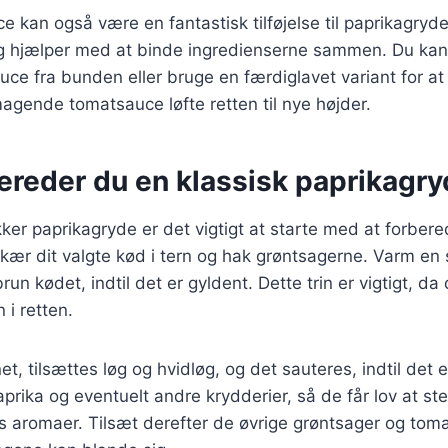
 kan også være en fantastisk tilføjelse til paprikagryden
 og hjælper med at binde ingredienserne sammen. Du kan
ce fra bunden eller bruge en færdiglavet variant for at
magende tomatsauce løfte retten til nye højder.
ereder du en klassisk paprikagr
kker paprikagryde er det vigtigt at starte med at forbere
kær dit valgte kød i tern og hak grøntsagerne. Varm en 
brun kødet, indtil det er gyldent. Dette trin er vigtigt, d
 i retten.
t, tilsættes løg og hvidløg, og det sauteres, indtil det e
aprika og eventuelt andre krydderier, så de får lov at st
res aromaer. Tilsæt derefter de øvrige grøntsager og tom