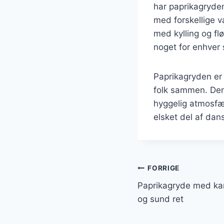
har paprikagryde
med forskellige va
med kylling og fl
noget for enhver
Paprikagryden er 
folk sammen. Den
hyggelig atmosfær
elsket del af dan
Indlægsnavi
FORRIGE
Paprikagryde med kar
og sund ret