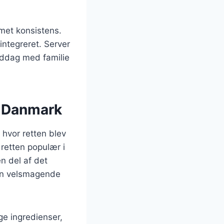
emet konsistens.
integreret. Server
iddag med familie
i Danmark
 hvor retten blev
retten populær i
n del af det
 en velsmagende
ige ingredienser,