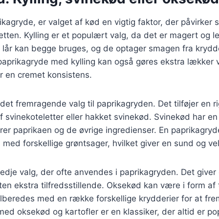
ikagryde, er valget af kød en vigtig faktor, der påvirke
tten. Kylling er et populært valg, da det er magert og le
er lår kan begge bruges, og de optager smagen fra krydd
aprikagryde med kylling kan også gøres ekstra lækker v
er en cremet konsistens.
det fremragende valg til paprikagryden. Det tilføjer en 
f svinekoteletter eller hakket svinekød. Svinekød har en
er paprikaen og de øvrige ingredienser. En paprikagry
 med forskellige grøntsager, hvilket giver en sund og v
edje valg, der ofte anvendes i paprikagryden. Det giver 
ten ekstra tilfredsstillende. Oksekød kan være i form af 
tilberedes med en række forskellige krydderier for at 
ed oksekød og kartofler er en klassiker, der altid er p