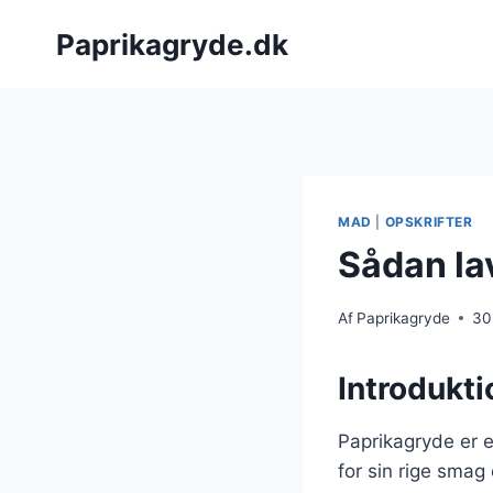
Fortsæt
Paprikagryde.dk
til
indhold
MAD
|
OPSKRIFTER
Sådan la
Af
Paprikagryde
30
Introdukti
Paprikagryde er e
for sin rige smag 