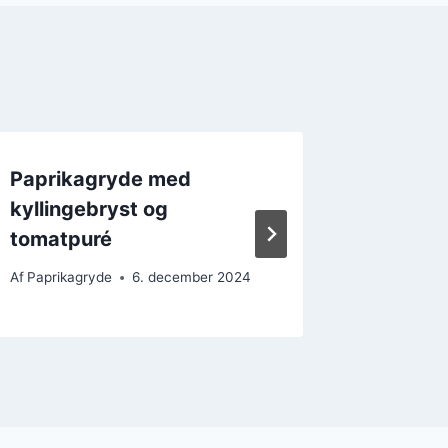
Paprikagryde med
Luksus
kyllingebryst og
kylling
tomatpuré
Af
Paprika
Af
Paprikagryde
6. december 2024