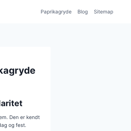
Paprikagryde
Blog
Sitemap
ikagryde
aritet
jem. Den er kendt
dag og fest.