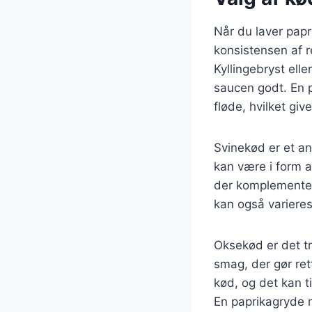
Når du laver papr
konsistensen af re
Kyllingebryst ell
saucen godt. En p
fløde, hvilket giv
Svinekød er et an
kan være i form a
der komplementer
kan også varieres
Oksekød er det tr
smag, der gør ret
kød, og det kan 
En paprikagryde m