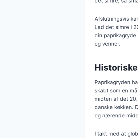
det simre, så sm
Afslutningsvis kan
Lad det simre i 2
din paprikagryde 
og venner.
Historisk
Paprikagryden har
skabt som en måde
midten af det 20.
danske køkken. De
og nærende midd
I takt med at glob