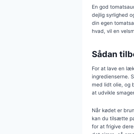
En god tomatsauce
dejlig syrlighed
din egen tomatsau
hvad, vil en vels
Sådan tilb
For at lave en læ
ingredienserne. S
med lidt olie, og 
at udvikle smagen
Når kødet er brune
kan du tilsætte p
for at frigive de