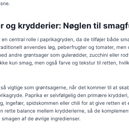
sne.
r og krydderier: Nøglen til smag
r en central rolle i paprikagryden, da de tilføjer både sm
raditionelt anvendes løg, peberfrugter og tomater, men
d andre grøntsager som gulerødder, zucchini eller rodf
ikke kun smag, men også farve og tekstur til retten, hvi
e så vigtige som grøntsagerne, når det kommer til at ska
ikagryde. Paprika er selvfølgelig den primære krydderi
øg, ingefær, spidskommen eller chili for at give retten et e
den rette balance mellem krydderierne, så de komplemen
 smagen af de øvrige ingredienser.