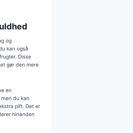
fuldhed
ag og
 du kan også
rugter. Disse
lket gør den mere
be en
, men du kan
kstra pift. Det er
terer hinanden