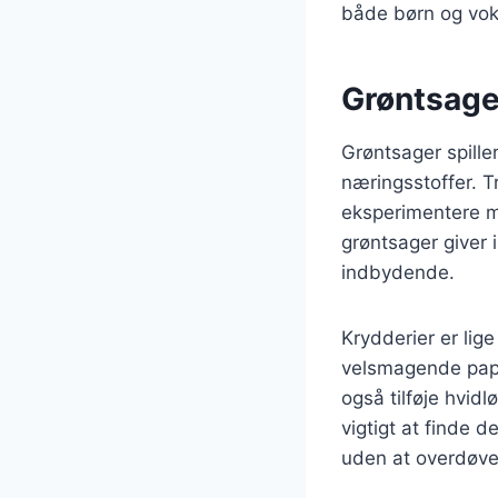
både børn og vok
Grøntsage
Grøntsager spille
næringsstoffer. T
eksperimentere me
grøntsager giver 
indbydende.
Krydderier er lig
velsmagende papr
også tilføje hvidl
vigtigt at finde 
uden at overdøve