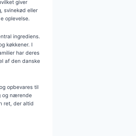
vilket giver
, svinekød eller
de oplevelse.
ntral ingrediens.
og køkkener. I
milier har deres
del af den danske
og opbevares til
ig og nærende
ret, der altid