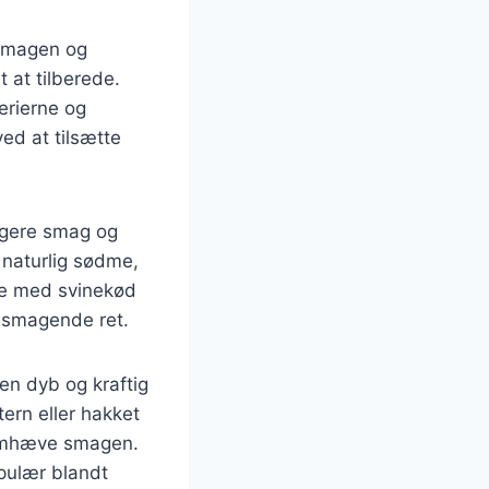
r smagen og
t at tilberede.
erierne og
ed at tilsætte
rigere smag og
 naturlig sødme,
de med svinekød
elsmagende ret.
en dyb og kraftig
tern eller hakket
fremhæve smagen.
opulær blandt