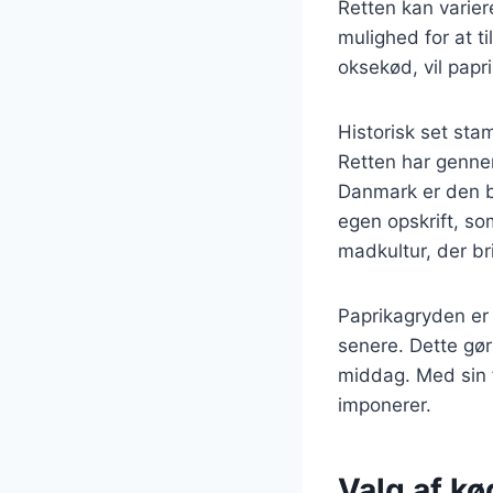
Retten kan varier
mulighed for at t
oksekød, vil papr
Historisk set sta
Retten har gennem 
Danmark er den bl
egen opskrift, so
madkultur, der b
Paprikagryden er 
senere. Dette gør
middag. Med sin f
imponerer.
Valg af kø