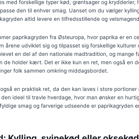
es med forskellige typer kød, grøntsager og krydderier, h
ilpasse den til enhver smag. Uanset om du vælger kylling
ikagryden altid levere en tilfredsstillende og velsmagen
mmer paprikagryden fra Østeuropa, hvor paprika er en ce
årene udviklet sig og tilpasset sig forskellige kulturer 
evet en del af den nationale madtradition, og mange fa
m de holder kært. Det er ikke kun en ret, men også en 
ringer folk sammen omkring middagsbordet.
også en praktisk ret, da den kan laves i store portioner 
 den ideel til travle hverdage, hvor man ønsker en hurt
yldige smag og farverige udseende er paprikagryden en 
d: Kylling, svinekød eller oksekød