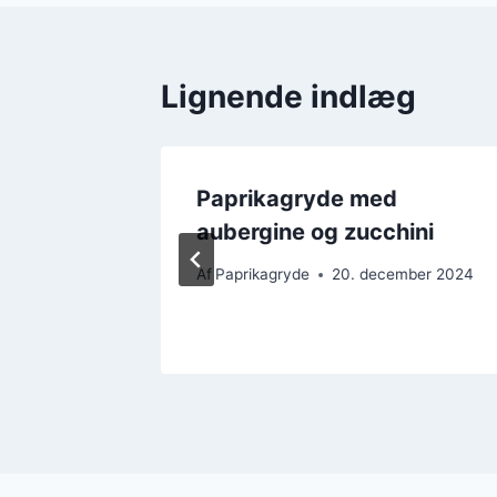
Lignende indlæg
æbler
Paprikagryde med
kelse
aubergine og zucchini
ber 2024
Af
Paprikagryde
20. december 2024